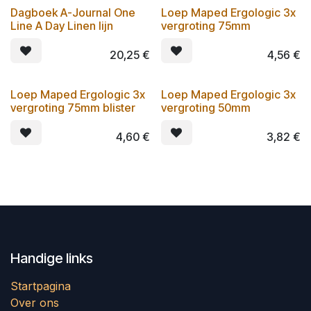
Dagboek A-Journal One
Loep Maped Ergologic 3x
Line A Day Linen lijn
vergroting 75mm
20,25
€
4,56
€
Loep Maped Ergologic 3x
Loep Maped Ergologic 3x
vergroting 75mm blister
vergroting 50mm
4,60
€
3,82
€
Handige links
Startpagina
Over ons