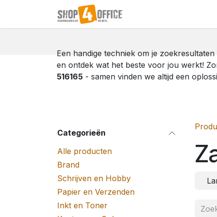
Overslaan naar inhoud
Startpagina
Shop
Een handige techniek om je zoekresultaten 
en ontdek wat het beste voor jou werkt! Zo
516165
- samen vinden we altijd een oploss
Produ
Categorieën
Z
Alle producten
Brand
Schrijven en Hobby
La
Papier en Verzenden
Inkt en Toner