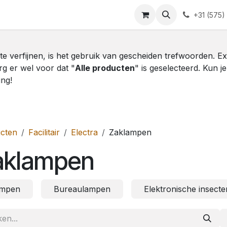
Blog
Contact
+31 (575)
te verfijnen, is het gebruik van gescheiden trefwoorden. E
rg er wel voor dat "
Alle producten
" is geselecteerd. Kun j
ing!
cten
Facilitair
Electra
Zaklampen
aklampen
mpen
Bureaulampen
Elektronische insect