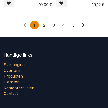
10,00
€
10,12
€
1
2
3
4
5
Handige links
Startpagina
Over ons
Producten
Diensten
Kantoorartikelen
Contact