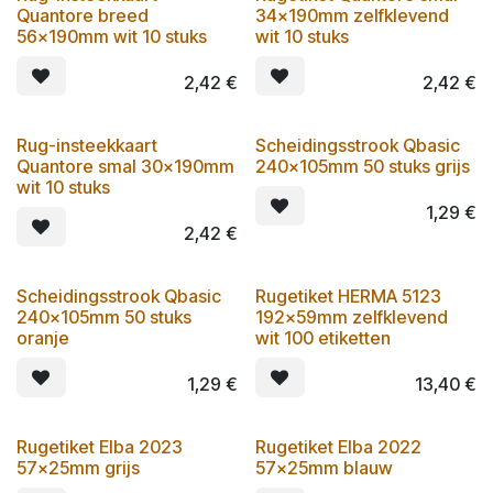
Quantore breed
34x190mm zelfklevend
56x190mm wit 10 stuks
wit 10 stuks
2,42
€
2,42
€
Rug-insteekkaart
Scheidingsstrook Qbasic
Quantore smal 30x190mm
240x105mm 50 stuks grijs
wit 10 stuks
1,29
€
2,42
€
Scheidingsstrook Qbasic
Rugetiket HERMA 5123
240x105mm 50 stuks
192x59mm zelfklevend
oranje
wit 100 etiketten
1,29
€
13,40
€
Rugetiket Elba 2023
Rugetiket Elba 2022
57x25mm grijs
57x25mm blauw