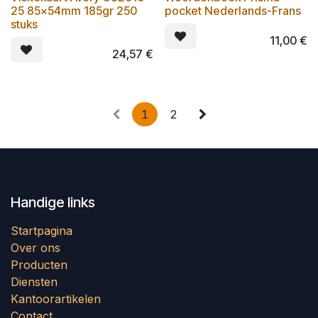
25 85x54mm 185gr 250
pocket Nederlands-Frans
stuks
11,00
€
24,57
€
1
2
Handige links
Startpagina
Over ons
Producten
Diensten
Kantoorartikelen
Contact