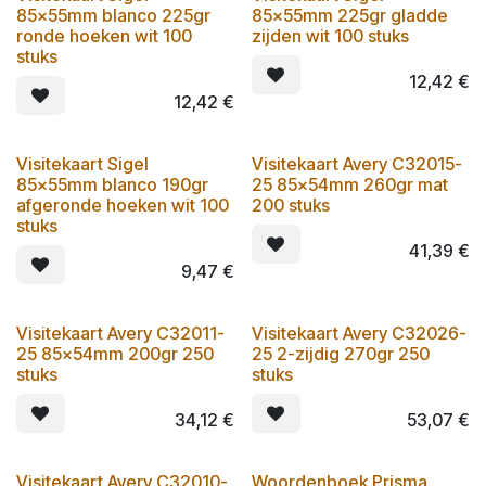
85x55mm blanco 225gr
85x55mm 225gr gladde
ronde hoeken wit 100
zijden wit 100 stuks
stuks
12,42
€
12,42
€
Visitekaart Sigel
Visitekaart Avery C32015-
85x55mm blanco 190gr
25 85x54mm 260gr mat
afgeronde hoeken wit 100
200 stuks
stuks
41,39
€
9,47
€
Visitekaart Avery C32011-
Visitekaart Avery C32026-
25 85x54mm 200gr 250
25 2-zijdig 270gr 250
stuks
stuks
34,12
€
53,07
€
Visitekaart Avery C32010-
Woordenboek Prisma