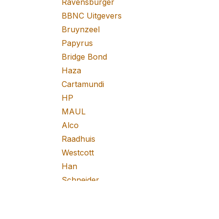
Ravensburger
BBNC Uitgevers
Bruynzeel
Papyrus
Bridge Bond
Haza
Cartamundi
HP
MAUL
Alco
Raadhuis
Westcott
Han
Schneider
Faber Castell
M&R