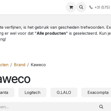
Blog
Contact
+31 (575)
te verfijnen, is het gebruik van gescheiden trefwoorden. E
rg er wel voor dat "
Alle producten
" is geselecteerd. Kun j
ing!
cten
Brand
Kaweco
aweco
lanta
Logitech
G.LALO
Exacompta