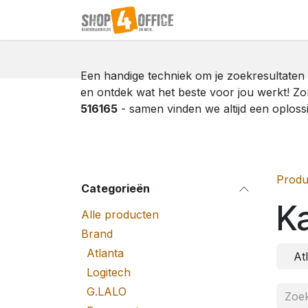
Overslaan naar inhoud
Startpagina
Shop
Een handige techniek om je zoekresultaten 
en ontdek wat het beste voor jou werkt! Zo
516165
- samen vinden we altijd een oploss
Produ
Categorieën
K
Alle producten
Brand
Atlanta
At
Logitech
G.LALO