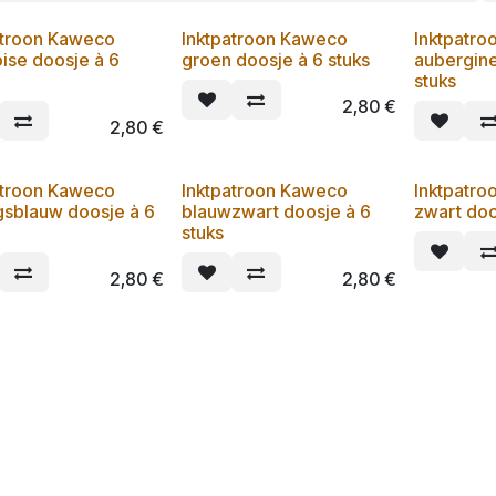
atroon Kaweco
Inktpatroon Kaweco
Inktpatr
oise doosje à 6
groen doosje à 6 stuks
aubergine
stuks
2,80
€
2,80
€
atroon Kaweco
Inktpatroon Kaweco
Inktpatr
gsblauw doosje à 6
blauwzwart doosje à 6
zwart doo
stuks
2,80
€
2,80
€