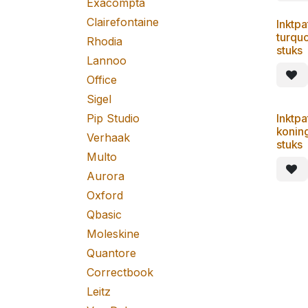
Exacompta
Clairefontaine
Inktp
turqu
Rhodia
stuks
Lannoo
Office
Sigel
Pip Studio
Inktp
konin
Verhaak
stuks
Multo
Aurora
Oxford
Qbasic
Moleskine
Quantore
Correctbook
Leitz