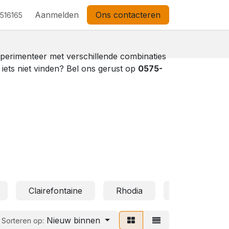
Aanmelden
Ons contacteren
 516165
xperimenteer met verschillende combinaties
e iets niet vinden? Bel ons gerust op
0575-
Clairefontaine
Rhodia
Lannoo
Nieuw binnen
Sorteren op: