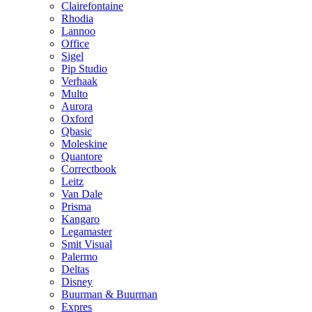
Clairefontaine
Rhodia
Lannoo
Office
Sigel
Pip Studio
Verhaak
Multo
Aurora
Oxford
Qbasic
Moleskine
Quantore
Correctbook
Leitz
Van Dale
Prisma
Kangaro
Legamaster
Smit Visual
Palermo
Deltas
Disney
Buurman & Buurman
Expres