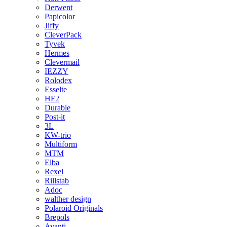
Derwent
Papicolor
Jiffy
CleverPack
Tyvek
Hermes
Clevermail
IEZZY
Rolodex
Esselte
HF2
Durable
Post-it
3L
KW-trio
Multiform
MTM
Elba
Rexel
Rillstab
Adoc
walther design
Polaroid Originals
Brepols
Avanti