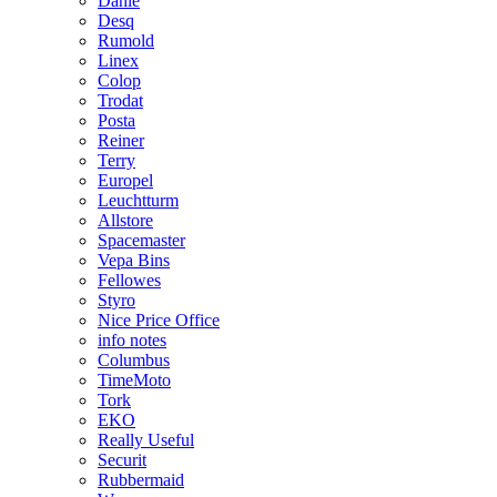
Dahle
Desq
Rumold
Linex
Colop
Trodat
Posta
Reiner
Terry
Europel
Leuchtturm
Allstore
Spacemaster
Vepa Bins
Fellowes
Styro
Nice Price Office
info notes
Columbus
TimeMoto
Tork
EKO
Really Useful
Securit
Rubbermaid