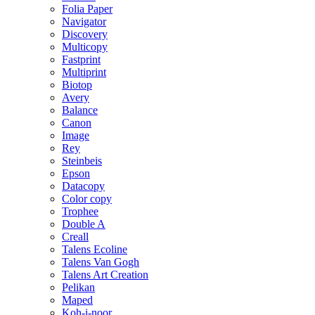
Folia Paper
Navigator
Discovery
Multicopy
Fastprint
Multiprint
Biotop
Avery
Balance
Canon
Image
Rey
Steinbeis
Epson
Datacopy
Color copy
Trophee
Double A
Creall
Talens Ecoline
Talens Van Gogh
Talens Art Creation
Pelikan
Maped
Koh-i-noor