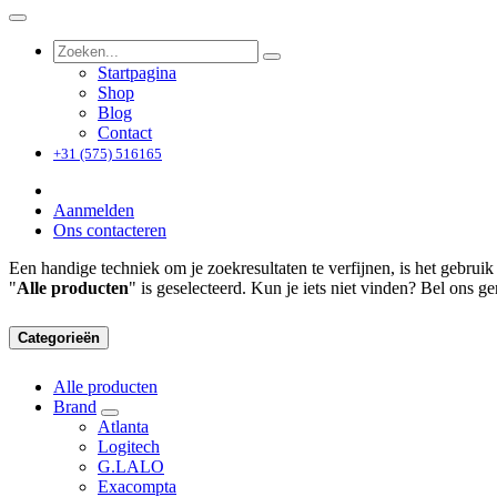
Startpagina
Shop
Blog
Contact
+31 (575) 516165
Aanmelden
Ons contacteren
Een handige techniek om je zoekresultaten te verfijnen, is het gebru
"
Alle producten
" is geselecteerd. Kun je iets niet vinden? Bel ons g
Categorieën
Alle producten
Brand
Atlanta
Logitech
G.LALO
Exacompta