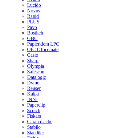
Lucido
Novus
Rapid
PLUS
Pavo
Bostitch
GBC
Papierklem LPC
OIC Officemate
Casio
Sharp
Olympia
Safescan
Datalogic
Dymo
Reuser
Kalpa
INNI
Paperclip
Scotch
Fiskars
Caran d'ache
Stabilo
Staedtler