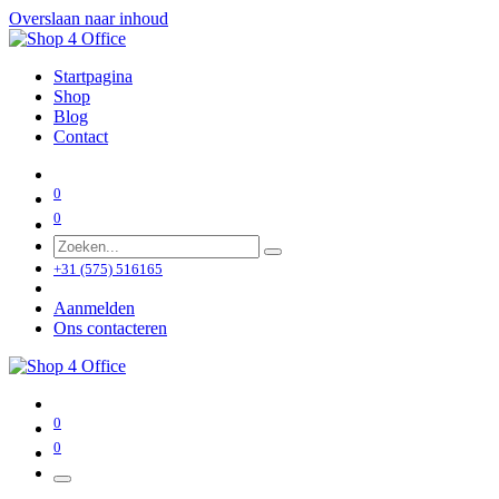
Overslaan naar inhoud
Startpagina
Shop
Blog
Contact
0
0
+31 (575) 516165
Aanmelden
Ons contacteren
0
0