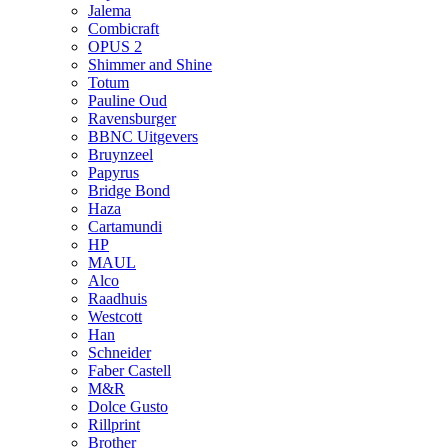
Jalema
Combicraft
OPUS 2
Shimmer and Shine
Totum
Pauline Oud
Ravensburger
BBNC Uitgevers
Bruynzeel
Papyrus
Bridge Bond
Haza
Cartamundi
HP
MAUL
Alco
Raadhuis
Westcott
Han
Schneider
Faber Castell
M&R
Dolce Gusto
Rillprint
Brother