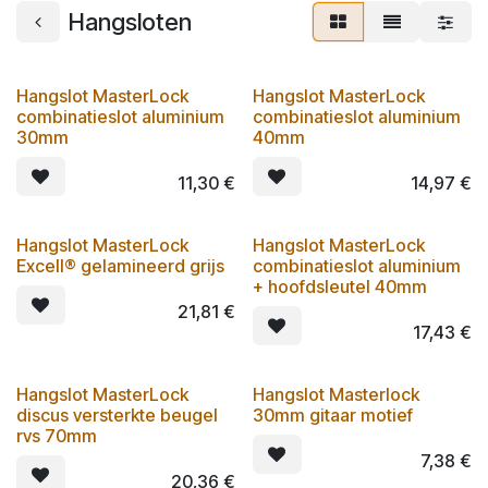
Hangsloten
Hangslot MasterLock
Hangslot MasterLock
combinatieslot aluminium
combinatieslot aluminium
30mm
40mm
11,30
€
14,97
€
Hangslot MasterLock
Hangslot MasterLock
Excell® gelamineerd grijs
combinatieslot aluminium
+ hoofdsleutel 40mm
21,81
€
17,43
€
Hangslot MasterLock
Hangslot Masterlock
discus versterkte beugel
30mm gitaar motief
rvs 70mm
7,38
€
20,36
€