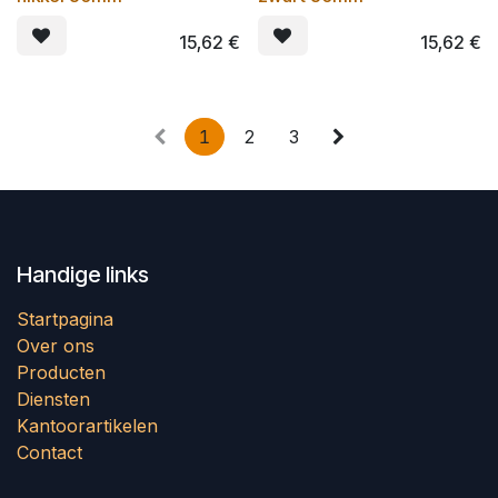
15,62
€
15,62
€
1
2
3
Handige links
Startpagina
Over ons
Producten
Diensten
Kantoorartikelen
Contact