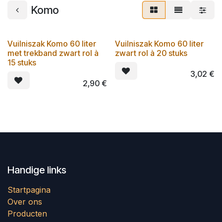
Komo
Vuilniszak Komo 60 liter
Vuilniszak Komo 60 liter
met trekband zwart rol à
zwart rol à 20 stuks
15 stuks
3,02
€
2,90
€
Handige links
Startpagina
Over ons
Producten