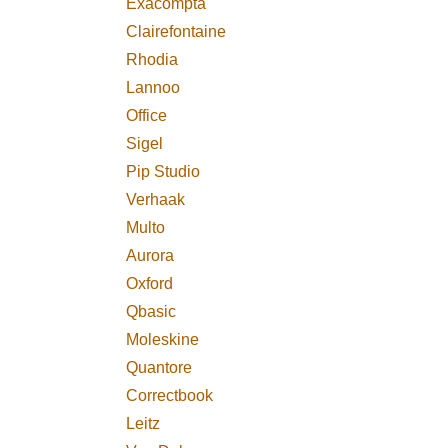
Exacompta
Clairefontaine
Vocht
Aero 
Rhodia
stuks
Lannoo
Office
Sigel
Pip Studio
Verhaak
Multo
Aurora
Oxford
Qbasic
Moleskine
Quantore
Correctbook
Leitz