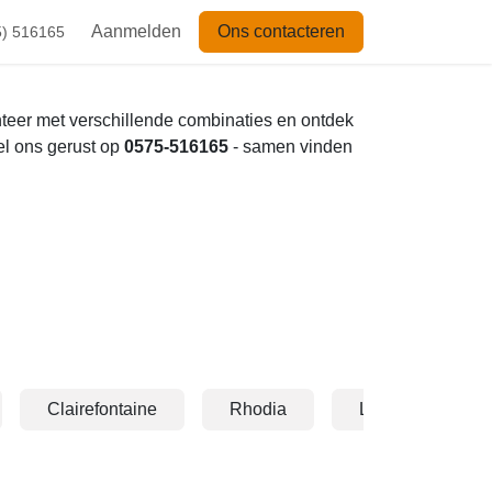
Aanmelden
Ons contacteren
 516165
xperimenteer met verschillende combinaties
e iets niet vinden? Bel ons gerust op
0575-
Clairefontaine
Rhodia
Lannoo
Nieuw binnen
Sorteren op: