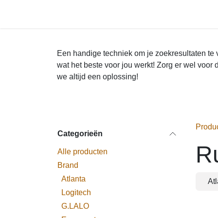
Overslaan naar inhoud
Startpagina
Een handige techniek om je zoekresultaten 
en ontdek wat het beste voor jou werkt! Zo
516165
- samen vinden we altijd een oploss
Produ
Categorieën
R
Alle producten
Brand
Atlanta
At
Logitech
G.LALO