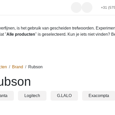
Shop
Blog
Contact
+31 (575)
te verfijnen, is het gebruik van gescheiden trefwoorden. E
rg er wel voor dat "
Alle producten
" is geselecteerd. Kun j
ing!
cten
Brand
Rubson
ubson
lanta
Logitech
G.LALO
Exacompta