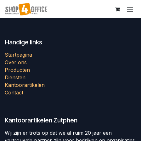
Overslaan naar inhoud
Handige links
Startpagina
Over ons
Producten
Diensten
Kantoorartikelen
Contact
Kantoorartikelen Zutphen
Wij zijn er trots op dat we al ruim 20 jaar een
vertrouwde partner zijn voor bedrijven en organisaties