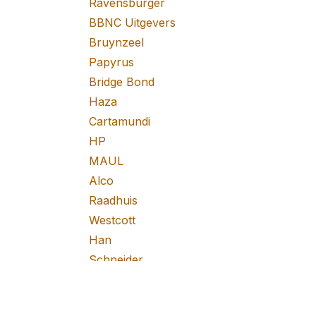
Ravensburger
BBNC Uitgevers
Bruynzeel
Papyrus
Bridge Bond
Haza
Cartamundi
HP
MAUL
Alco
Raadhuis
Westcott
Han
Schneider
Faber Castell
M&R