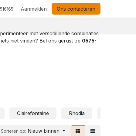
Aanmelden
Ons contacteren
 516165
xperimenteer met verschillende combinaties
e iets niet vinden? Bel ons gerust op
0575-
Clairefontaine
Rhodia
Lannoo
Nieuw binnen
Sorteren op: