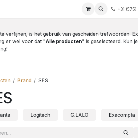
Blog
Contact
+31 (575)
te verfijnen, is het gebruik van gescheiden trefwoorden. E
rg er wel voor dat "
Alle producten
" is geselecteerd. Kun j
ing!
cten
Brand
SES
ES
lanta
Logitech
G.LALO
Exacompta