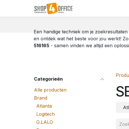
Overslaan naar inhoud
Startpagina
Shop
Een handige techniek om je zoekresultaten 
en ontdek wat het beste voor jou werkt! Zo
516165
- samen vinden we altijd een oploss
Produ
Categorieën
S
Alle producten
Brand
Atlanta
At
Logitech
G.LALO