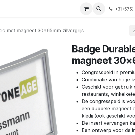
Blog
Contact
+31 (575)
sic met magneet 30x65mm zilvergrijs
Badge Durable
magneet 30x6
Congresspeld in premiu
Combinatie van hoge kwal
Geschikt voor gebruik o
restaurants, winkelkete
De congresspeld is voo
een dubbele magneet o
kledij (ook geschikt voo
De insert vervangen ka
Een ontwerp voor de in