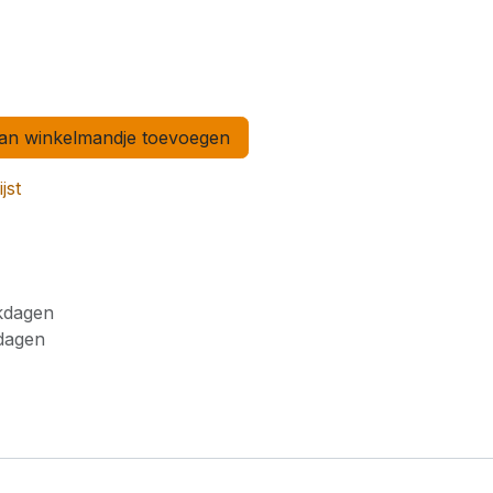
n winkelmandje toevoegen
jst
rkdagen
kdagen