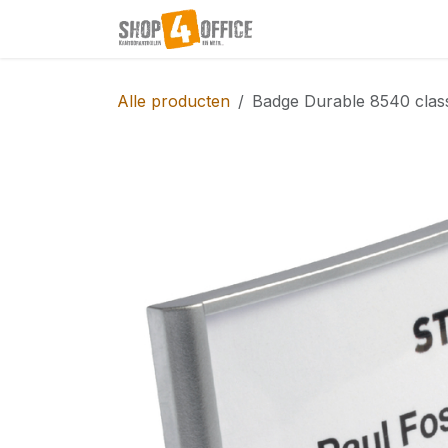
Overslaan naar inhoud
Startpagina
Shop
Alle producten
Badge Durable 8540 clas