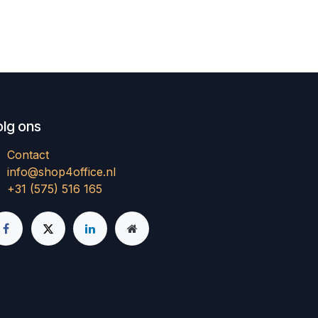
olg ons
Contact
info@shop4office.nl
+31 (575) 516 165