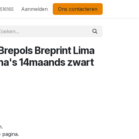
Aanmelden
Ons contacteren
 516165
repols Breprint Lima
na's 14maands zwart
m.
 pagina.