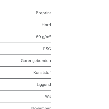
Breprint
Hard
60 g/m²
FSC
Garengebonden
Kunststof
Liggend
Wit
November