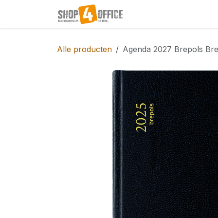
Overslaan naar inhoud
Startpagina
Shop
Alle producten
Agenda 2027 Brepols Bre