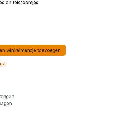
es en telefoontjes.
n winkelmandje toevoegen
jst
rkdagen
kdagen