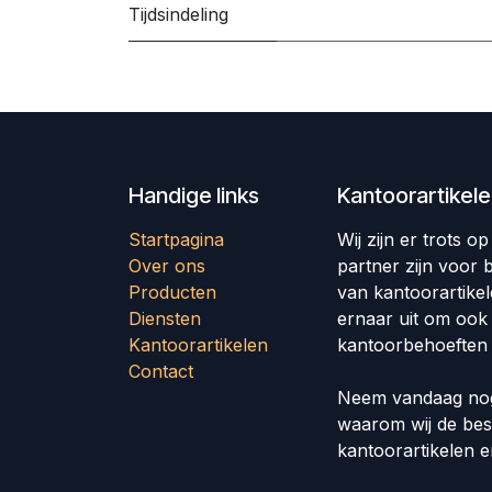
Tijdsindeling
Handige links
Kantoorartikel
Startpagina
Wij zijn er trots 
Over ons
partner zijn voor b
Producten
van kantoorartike
Diensten
ernaar uit om ook
Kantoorartikelen
kantoorbehoeften 
Contact
Neem vandaag nog
waarom wij de bes
kantoorartikelen 