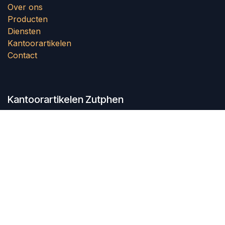
Over ons
Producten
Diensten
Kantoorartikelen
Contact
Kantoorartikelen Zutphen
Wij zijn er trots op dat we al ruim 20 jaar een
vertrouwde partner zijn voor bedrijven en organisaties
in het leveren van kantoorartikelen en
kantoorbenodigdheden. We kijken ernaar uit om ook u
van dienst te mogen zijn en uw kantoorbehoeften te
vervullen.
Neem vandaag nog contact met ons op en ontdek
waarom wij de beste keuze zijn voor al uw