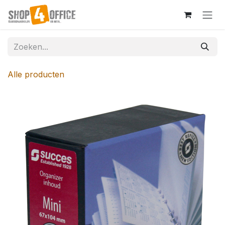
Overslaan naar inhoud
Alle producten