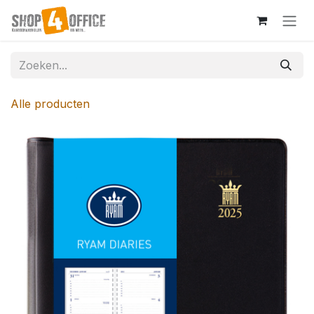
Overslaan naar inhoud
Alle producten