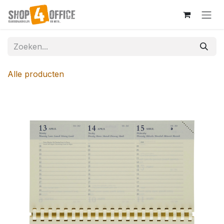
Overslaan naar inhoud
Alle producten