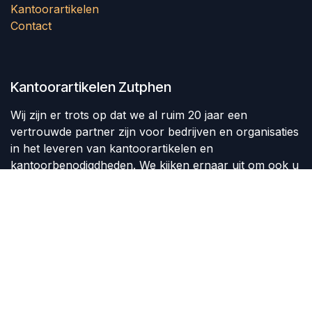
Kantoorartikelen
Contact
Kantoorartikelen Zutphen
Wij zijn er trots op dat we al ruim 20 jaar een
vertrouwde partner zijn voor bedrijven en organisaties
in het leveren van kantoorartikelen en
kantoorbenodigdheden. We kijken ernaar uit om ook u
van dienst te mogen zijn en uw kantoorbehoeften te
vervullen.
Neem vandaag nog contact met ons op en ontdek
waarom wij de beste keuze zijn voor al uw
kantoorartikelen en kantoorbenodigdheden.