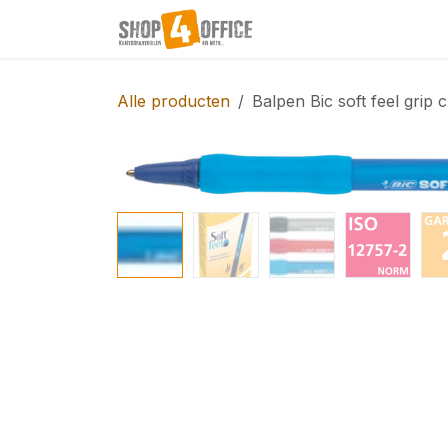
Overslaan naar inhoud
Startpagina
Shop
Alle producten
Balpen Bic soft feel grip