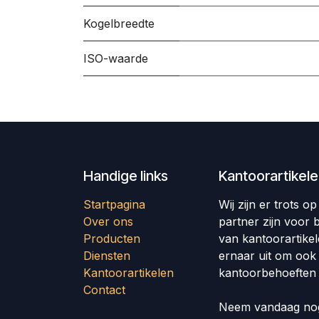
Kogelbreedte
ISO-waarde
Handige links
Kantoorartikel
Startpagina
Wij zijn er trots 
Over ons
partner zijn voor b
Producten
van kantoorartike
Diensten
ernaar uit om ook
Kantoorartikelen
kantoorbehoeften 
Contact
Neem vandaag nog