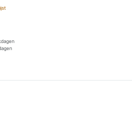
jst
rkdagen
kdagen