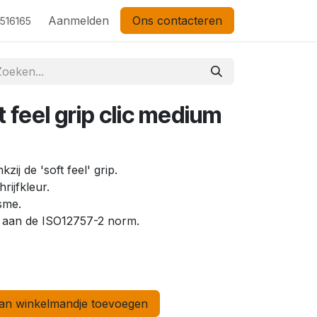
Aanmelden
Ons contacteren
 516165
t feel grip clic medium
kzij de 'soft feel' grip.
rijfkleur.
sme.
 aan de ISO12757-2 norm.
n winkelmandje toevoegen