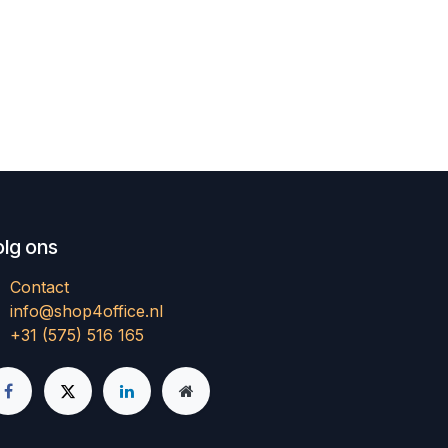
olg ons
Contact
info@shop4office.nl
+31 (575) 516 165