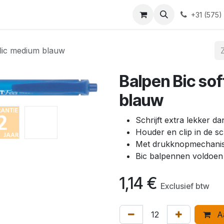
Blog
Contact
+31 (575)
 clic medium blauw
Balpen Bic sof
blauw
Schrijft extra lekker dan
Houder en clip in de sch
Met drukknopmechani
Bic balpennen voldoen
1,14
€
Exclusief btw
Aa