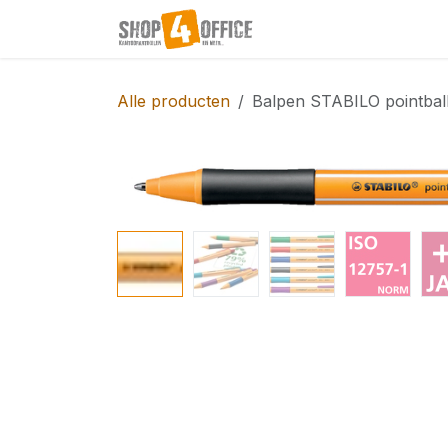
Overslaan naar inhoud
Startpagina
Shop
Alle producten
Balpen STABILO pointbal