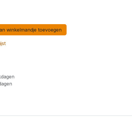
n winkelmandje toevoegen
jst
rkdagen
kdagen