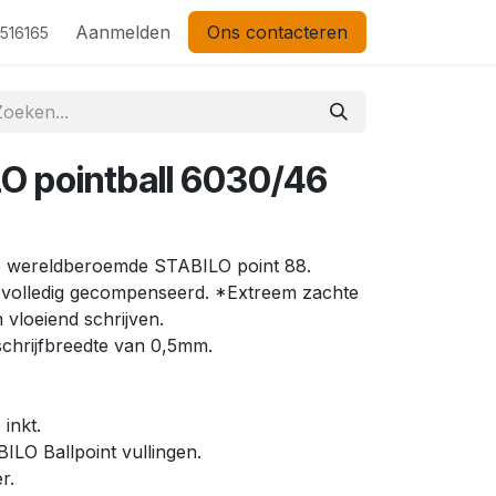
Aanmelden
Ons contacteren
 516165
O pointball 6030/46
 de wereldberoemde STABILO point 88.
e volledig gecompenseerd. *Extreem zachte
 vloeiend schrijven.
chrijfbreedte van 0,5mm.
inkt.
LO Ballpoint vullingen.
r.