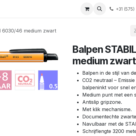
Blog
Contact
+31 (575)
l 6030/46 medium zwart
Balpen STABIL
medium zwart
Balpen in de stijl van
CO2 neutraal – Emissi
balpeninkt voor snel en
Medium punt met een s
Antislip gripzone.
Met klik mechanisme.
Documentechte zwarte 
Navulbaar met de STABI
Schrijflengte 3200 mete