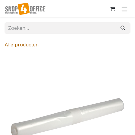
Overslaan naar inhoud
Alle producten