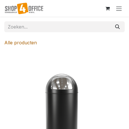
Overslaan naar inhoud
Alle producten