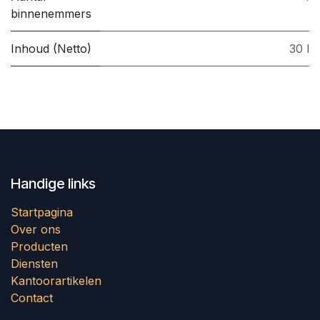
binnenemmers
Inhoud (Netto)
30 l
Handige links
Startpagina
Over ons
Producten
Diensten
Kantoorartikelen
Contact