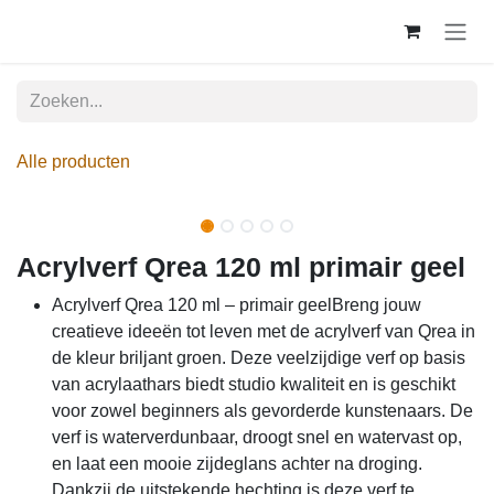
Overslaan naar inhoud
Alle producten
Acrylverf Qrea 120 ml primair geel
Acrylverf Qrea 120 ml – primair geelBreng jouw
creatieve ideeën tot leven met de acrylverf van Qrea in
de kleur briljant groen. Deze veelzijdige verf op basis
van acrylaathars biedt studio kwaliteit en is geschikt
voor zowel beginners als gevorderde kunstenaars. De
verf is waterverdunbaar, droogt snel en watervast op,
en laat een mooie zijdeglans achter na droging.
Dankzij de uitstekende hechting is deze verf te