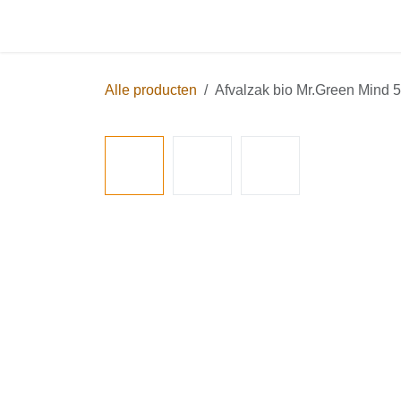
Overslaan naar inhoud
Startpagina
Shop
Blog
Alle producten
Afvalzak bio Mr.Green Mind 5