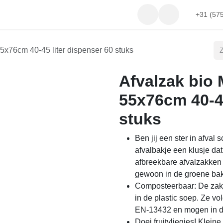
Contact
+31 (57
5x76cm 40-45 liter dispenser 60 stuks
Afvalzak bio
55x76cm 40-45
stuks
Ben jij een ster in afval
afvalbakje een klusje dat 
afbreekbare afvalzakken 
gewoon in de groene bak.
Composteerbaar: De zakj
in de plastic soep. Ze 
EN-13432 en mogen in 
Doei fruitvliegjes! Kleine