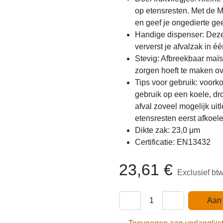
op etensresten. Met de Mr
en geef je ongedierte ge
Handige dispenser: Deze 
ververst je afvalzak in 
Stevig: Afbreekbaar maïs,
zorgen hoeft te maken o
Tips voor gebruik: voork
gebruik op een koele, dr
afval zoveel mogelijk uitl
etensresten eerst afkoel
Dikte zak: 23,0 μm
Certificatie: EN13432
23,61
€
Exclusief bt
Aan 