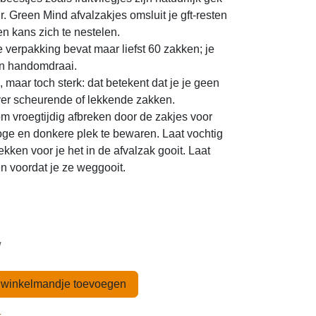
. Green Mind afvalzakjes omsluit je gft-resten
en kans zich te nestelen.
verpakking bevat maar liefst 60 zakken; je
één handomdraai.
 maar toch sterk: dat betekent dat je je geen
ver scheurende of lekkende zakken.
om vroegtijdig afbreken door de zakjes voor
oge en donkere plek te bewaren. Laat vochtig
ekken voor je het in de afvalzak gooit. Laat
en voordat je ze weggooit.
w
winkelmandje toevoegen