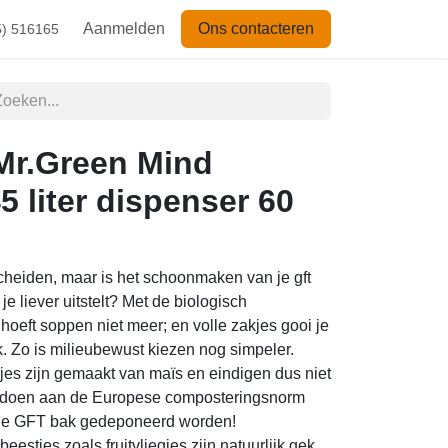
Aanmelden
Ons contacteren
5) 516165
 Mr.Green Mind
 liter dispenser 60
 scheiden, maar is het schoonmaken van je gft
je liever uitstelt? Met de biologisch
hoeft soppen niet meer; en volle zakjes gooi je
 Zo is milieubewust kiezen nog simpeler.
es zijn gemaakt van maïs en eindigen dus niet
voldoen aan de Europese composteringsnorm
de GFT bak gedeponeerd worden!
 beestjes zoals fruitvliegjes zijn natuurlijk gek