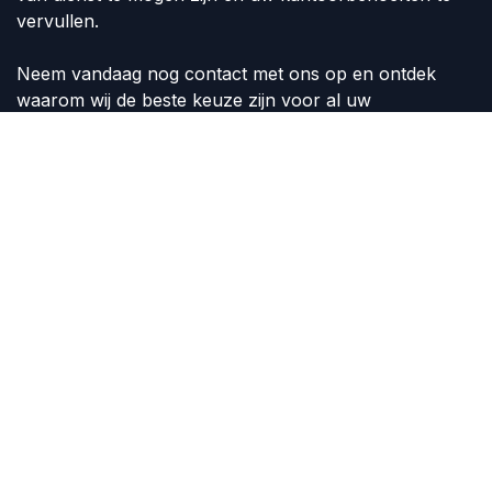
vervullen.
Neem vandaag nog contact met ons op en ontdek
waarom wij de beste keuze zijn voor al uw
kantoorartikelen en kantoorbenodigdheden.
Volg ons
Contact
info@shop4office.nl
+31 (575) 516 165
Copyright © Shop4Office