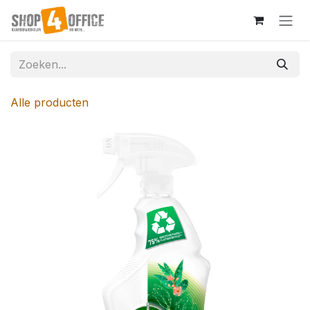
Overslaan naar inhoud
Alle producten