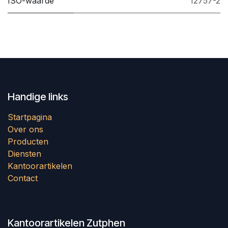
ISO-waarde
12757-2
Handige links
Startpagina
Over ons
Producten
Diensten
Kantoorartikelen
Contact
Kantoorartikelen Zutphen