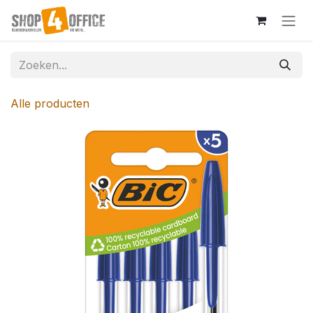
Overslaan naar inhoud
Alle producten