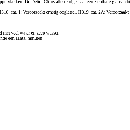
pervlakken. De Dettol Citrus allesreiniger laat een zichtbare glans achte
18, cat. 1: Veroorzaakt ernstig oogletsel. H319, cat. 2A: Veroorzaakt er
id met veel water en zeep wassen.
ende een aantal minuten.