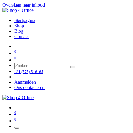
Overslaan naar inhoud
Startpagina
Shop
Blog
Contact
0
0
+31 (575) 516165
Aanmelden
Ons contacteren
0
0