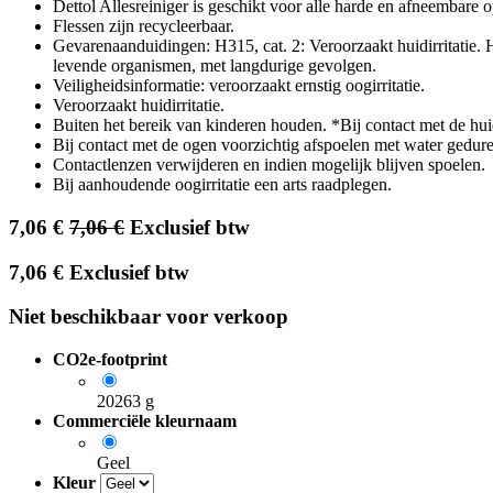
Dettol Allesreiniger is geschikt voor alle harde en afneembare op
Flessen zijn recycleerbaar.
Gevarenaanduidingen: H315, cat. 2: Veroorzaakt huidirritatie. H3
levende organismen, met langdurige gevolgen.
Veiligheidsinformatie: veroorzaakt ernstig oogirritatie.
Veroorzaakt huidirritatie.
Buiten het bereik van kinderen houden. *Bij contact met de hu
Bij contact met de ogen voorzichtig afspoelen met water gedur
Contactlenzen verwijderen en indien mogelijk blijven spoelen.
Bij aanhoudende oogirritatie een arts raadplegen.
7,06
€
7,06
€
Exclusief btw
7,06
€
Exclusief btw
Niet beschikbaar voor verkoop
CO2e-footprint
20263 g
Commerciële kleurnaam
Geel
Kleur