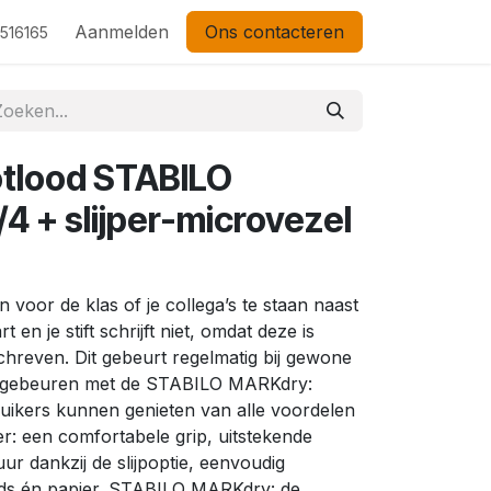
Aanmelden
Ons contacteren
 516165
tlood STABILO
 + slijper-microvezel
n voor de klas of je collega’s te staan naast
t en je stift schrijft niet, omdat deze is
chreven. Dit gebeurt regelmatig bij gewone
t gebeuren met de STABILO MARKdry:
uikers kunnen genieten van alle voordelen
: een comfortabele grip, uitstekende
ur dankzij de slijpoptie, eenvoudig
rds én papier. STABILO MARKdry: de