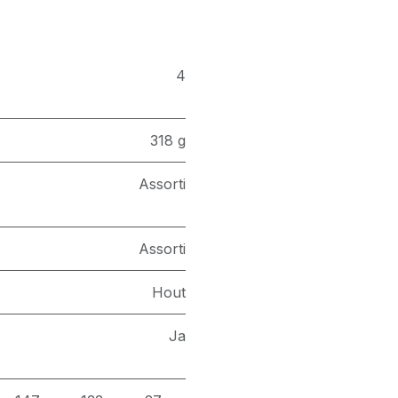
4
318 g
Assorti
Assorti
Hout
Ja