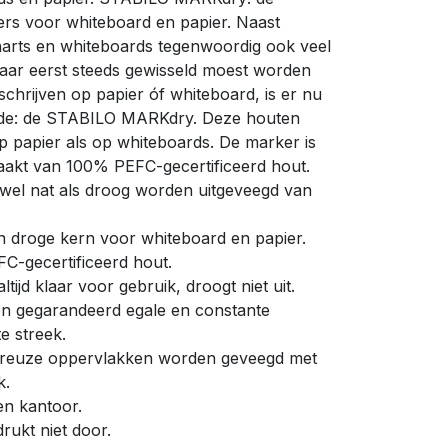
rs voor whiteboard en papier. Naast
harts en whiteboards tegenwoordig ook veel
aar eerst steeds gewisseld moest worden
schrijven op papier óf whiteboard, is er nu
ide: de STABILO MARKdry. Deze houten
op papier als op whiteboards. De marker is
aakt van 100% PEFC-gecertificeerd hout.
wel nat als droog worden uitgeveegd van
 droge kern voor whiteboard en papier.
-gecertificeerd hout.
ijd klaar voor gebruik, droogt niet uit.
 en gegarandeerd egale en constante
te streek.
oreuze oppervlakken worden geveegd met
k.
en kantoor.
drukt niet door.