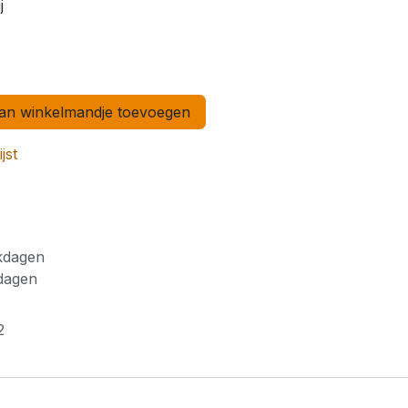
j
n winkelmandje toevoegen
jst
rkdagen
kdagen
2