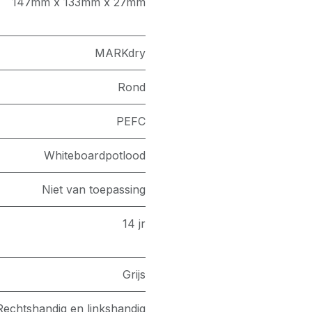
147mm x 133mm x 27mm
MARKdry
Rond
PEFC
Whiteboardpotlood
Niet van toepassing
14 jr
Grijs
Rechtshandig en linkshandig