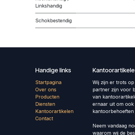
Linkshandig
Schokbestendig
Handige links
Kantoorartikel
Startpagina
Wij zijn er trots 
Over ons
partner zijn voor b
Producten
van kantoorartike
Diensten
ernaar uit om ook
Kantoorartikelen
kantoorbehoeften 
Contact
Neem vandaag nog
waarom wij de bes