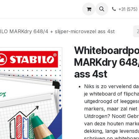
Blog
Contact
+31 (575)
LO MARKdry 648/4 + slijper-microvezel ass 4st
Whiteboardpo
MARKdry 648/4
ass 4st
Niks is zo vervelend da
je whiteboard of flipchar
uitgedroogd of leegges
markers, maar zal nie
Uitdrogen? Nooit! Gebr
van deze houten marker
dekking, lange levensdu
schrijven op whiteboa