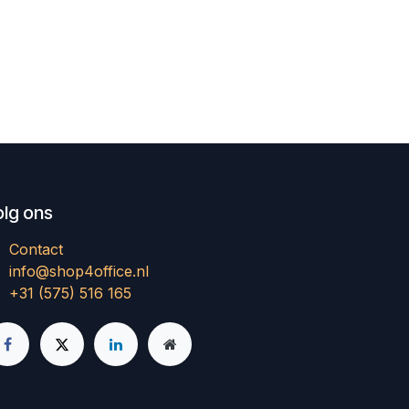
olg ons
Contact
info@shop4office.nl
+31 (575) 516 165