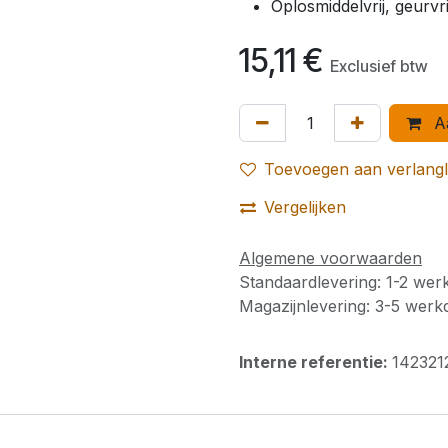
Oplosmiddelvrij, geurvri
15,11
€
Exclusief btw
Aa
Toevoegen aan verlangli
Vergelijken
Algemene voorwaarden
Standaardlevering: 1-2 we
Magazijnlevering: 3-5 wer
Interne referentie:
142321