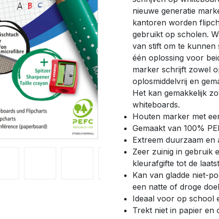
nieuwe generatie marke
kantoren worden flipc
gebruikt op scholen. W
van stift om te kunnen 
één oplossing voor be
marker schrijft zowel 
oplosmiddelvrij en gem
Het kan gemakkelijk zo
whiteboards.
Houten marker met een
Gemaakt van 100% PEFC
Extreem duurzaam en alt
Zeer zuinig in gebruik
kleurafgifte tot de laats
Kan van gladde niet-p
een natte of droge doe
Ideaal voor op school 
Trekt niet in papier en 