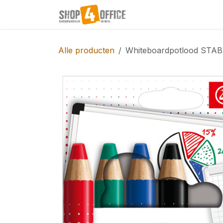
Overslaan naar inhoud
Startpagina
Shop
Alle producten
Whiteboardpotlood STABI