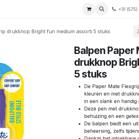
Blog
Contact
+31 (575)
ip drukknop Bright fun medium assorti 5 stuks
Balpen Paper 
drukknop Brig
5 stuks
De Paper Mate Flexgrip
kleuren en met drukkno
in een slank en handig
Deze pen met drukknop
behuizing en een getex
De balpen biedt een ui
beheersing, zelfs tijden
Dankzij het intrekbare 