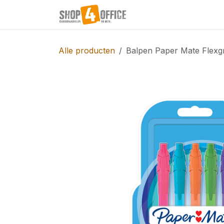
Overslaan naar inhoud
Startpagina
Shop
Alle producten
Balpen Paper Mate Flexgr