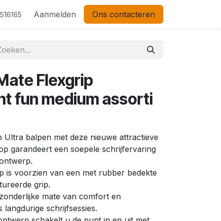
Aanmelden
Ons contacteren
 516165
Mate Flexgrip
ht fun medium assorti
 Ultra balpen met deze nieuwe attractieve
p garandeert een soepele schrijfervaring
 ontwerp.
 is voorzien van een met rubber bedekte
tureerde grip.
tzonderlijke mate van comfort en
s langdurige schrijfsessies.
ontwerp schakelt u de punt in en uit met