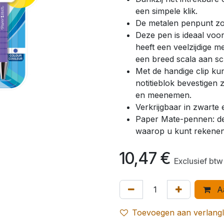
een simpele klik.
De metalen penpunt zorg
Deze pen is ideaal voo
heeft een veelzijdige m
een breed scala aan sch
Met de handige clip ku
notitieblok bevestigen
en meenemen.
Verkrijgbaar in zwarte 
Paper Mate-pennen: de 
waarop u kunt rekene
10,47
€
Exclusief btw
Aa
Toevoegen aan verlangli