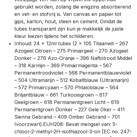
gebruikt worden, zolang die enigzins absorberend
en vet- en stofvrij is. Van canvas en papier tot
gips, karton, hout, steen en cement. Omdat de
tubes transparant zijn kun je makkelijk de juiste
kleur kiezen tijdens het schilderen.
Inhoud: 24 x 12ml tubes (2 x 105 Titaanwit – 267
Azogeel Citroen – 275 Primairgeel – 270 Azogeel
Donker – 276 Azo-Oranje – 396 Naftolrood Middel
– 318 Karmijn – 369 Primairmagenta – 567
Permanentroodviolet – 568 Permanentblauwviolet
– 504 Ultramarijn – 512 Kobaltblauw (Ultramarijn)
– 572 Primaircyaan – 570 Phtaloblauw – 564
Briljantblauw – 661 Turkooisgroen – 617
Geelgroen – 618 Permanentgreen Licht – 619
Permanentgroen Donker – 227 Gele Oker – 411
Sienna Gebrand – 409 Omber Gebrand – 701
Ivoorzwart).EUH208: Bevat mengsel van: 5-
chloor-2-methyl-2H-isothiazool-3-on [EC no. 247-