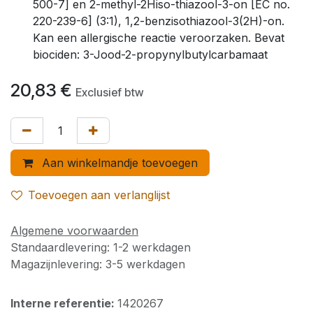
500-7] en 2-methyl-2Hiso-thiazool-3-on [EC no.
220-239-6] (3:1), 1,2-benzisothiazool-3(2H)-on.
Kan een allergische reactie veroorzaken. Bevat
biociden: 3-Jood-2-propynylbutylcarbamaat
20,83
€
Exclusief btw
Aan winkelmandje toevoegen
Toevoegen aan verlanglijst
Algemene voorwaarden
Standaardlevering: 1-2 werkdagen
Magazijnlevering: 3-5 werkdagen
Interne referentie:
1420267