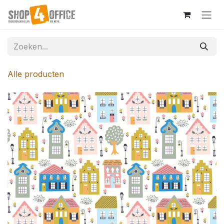
Overslaan naar inhoud
Alle producten