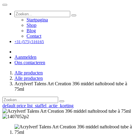
Startpagina
Shop
Blog
Contact
+31 (575) 516165
Aanmelden
Ons contacteren
Alle producten
Alle producten
Acrylverf Talens Art Creation 396 middel naftolrood tube à
75ml
default price list_staffel_actie_korting