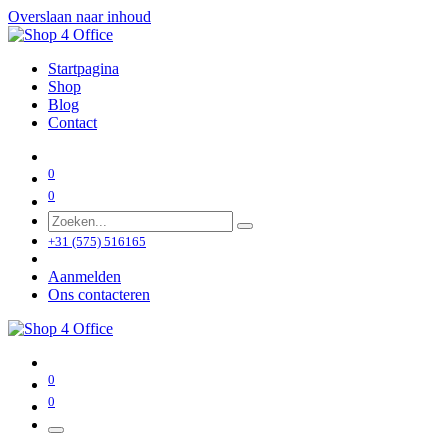
Overslaan naar inhoud
Startpagina
Shop
Blog
Contact
0
0
+31 (575) 516165
Aanmelden
Ons contacteren
0
0