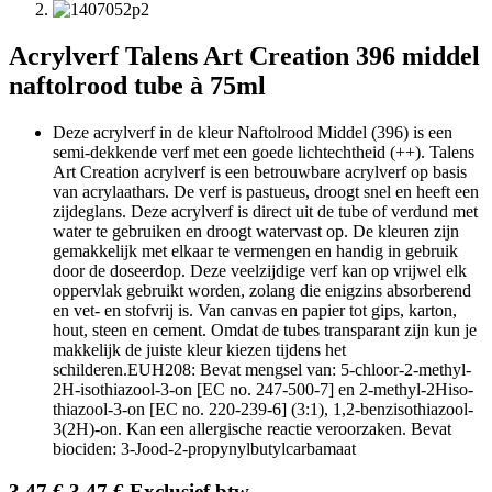
Acrylverf Talens Art Creation 396 middel
naftolrood tube à 75ml
Deze acrylverf in de kleur Naftolrood Middel (396) is een
semi-dekkende verf met een goede lichtechtheid (++). Talens
Art Creation acrylverf is een betrouwbare acrylverf op basis
van acrylaathars. De verf is pastueus, droogt snel en heeft een
zijdeglans. Deze acrylverf is direct uit de tube of verdund met
water te gebruiken en droogt watervast op. De kleuren zijn
gemakkelijk met elkaar te vermengen en handig in gebruik
door de doseerdop. Deze veelzijdige verf kan op vrijwel elk
oppervlak gebruikt worden, zolang die enigzins absorberend
en vet- en stofvrij is. Van canvas en papier tot gips, karton,
hout, steen en cement. Omdat de tubes transparant zijn kun je
makkelijk de juiste kleur kiezen tijdens het
schilderen.EUH208: Bevat mengsel van: 5-chloor-2-methyl-
2H-isothiazool-3-on [EC no. 247-500-7] en 2-methyl-2Hiso-
thiazool-3-on [EC no. 220-239-6] (3:1), 1,2-benzisothiazool-
3(2H)-on. Kan een allergische reactie veroorzaken. Bevat
biociden: 3-Jood-2-propynylbutylcarbamaat
3,47
€
3,47
€
Exclusief btw