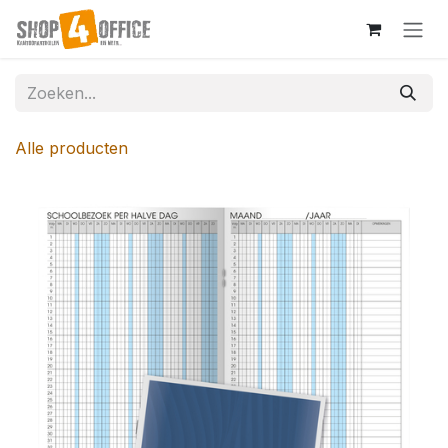
Overslaan naar inhoud
Alle producten