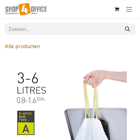
Overslaan naar inhoud
Alle producten