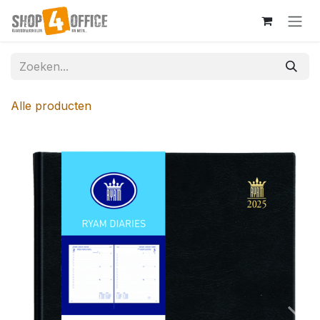
Overslaan naar inhoud
Alle producten