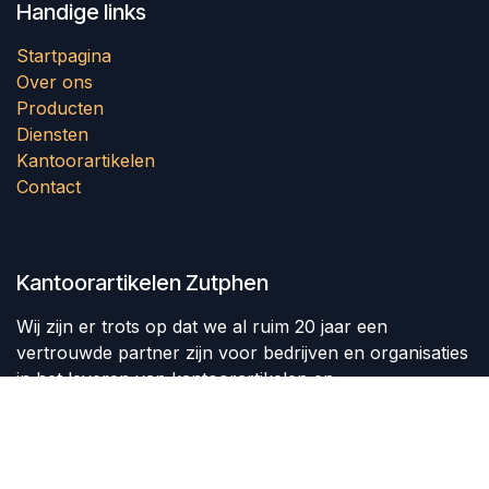
Handige links
Startpagina
Over ons
Producten
Diensten
Kantoorartikelen
Contact
Kantoorartikelen Zutphen
Wij zijn er trots op dat we al ruim 20 jaar een
vertrouwde partner zijn voor bedrijven en organisaties
in het leveren van kantoorartikelen en
kantoorbenodigdheden. We kijken ernaar uit om ook u
van dienst te mogen zijn en uw kantoorbehoeften te
vervullen.