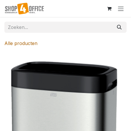
Overslaan naar inhoud
Alle producten