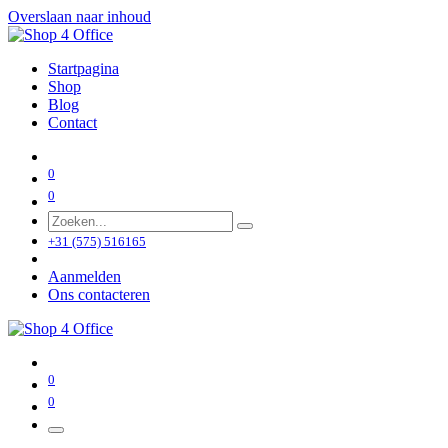
Overslaan naar inhoud
Startpagina
Shop
Blog
Contact
0
0
+31 (575) 516165
Aanmelden
Ons contacteren
0
0