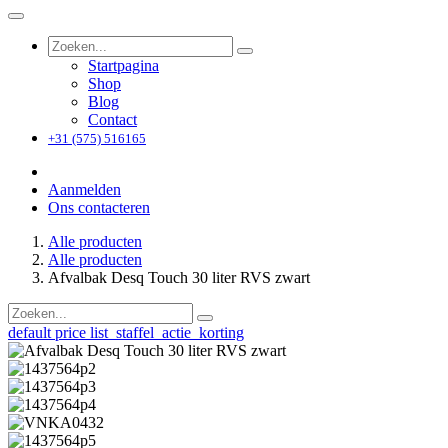
Startpagina
Shop
Blog
Contact
+31 (575) 516165
Aanmelden
Ons contacteren
Alle producten
Alle producten
Afvalbak Desq Touch 30 liter RVS zwart
default price list_staffel_actie_korting