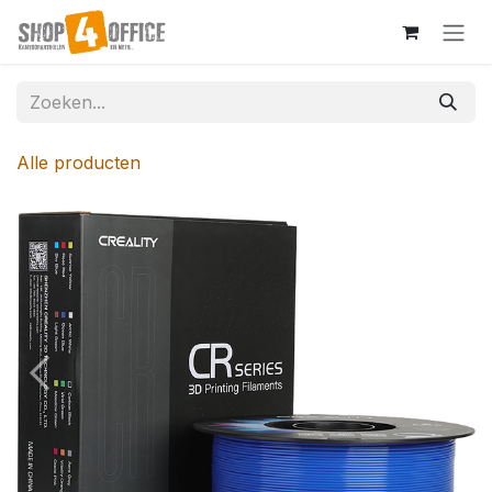
Overslaan naar inhoud
Alle producten