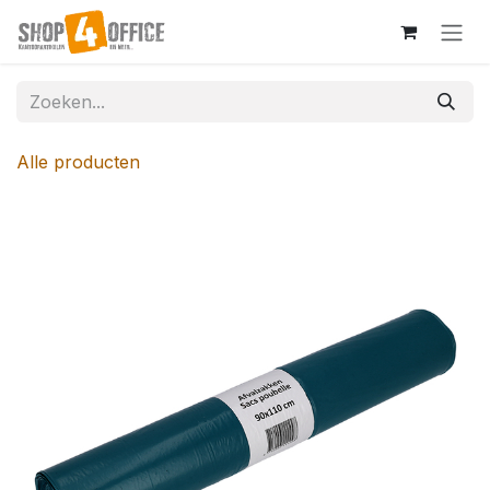
Overslaan naar inhoud
Alle producten