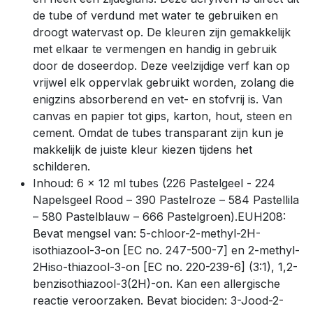
de tube of verdund met water te gebruiken en
droogt watervast op. De kleuren zijn gemakkelijk
met elkaar te vermengen en handig in gebruik
door de doseerdop. Deze veelzijdige verf kan op
vrijwel elk oppervlak gebruikt worden, zolang die
enigzins absorberend en vet- en stofvrij is. Van
canvas en papier tot gips, karton, hout, steen en
cement. Omdat de tubes transparant zijn kun je
makkelijk de juiste kleur kiezen tijdens het
schilderen.
Inhoud: 6 x 12 ml tubes (226 Pastelgeel - 224
Napelsgeel Rood – 390 Pastelroze – 584 Pastellila
– 580 Pastelblauw – 666 Pastelgroen).EUH208:
Bevat mengsel van: 5-chloor-2-methyl-2H-
isothiazool-3-on [EC no. 247-500-7] en 2-methyl-
2Hiso-thiazool-3-on [EC no. 220-239-6] (3:1), 1,2-
benzisothiazool-3(2H)-on. Kan een allergische
reactie veroorzaken. Bevat biociden: 3-Jood-2-