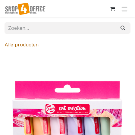
Overslaan naar inhoud
Alle producten