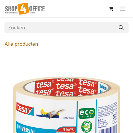
Overslaan naar inhoud
Alle producten