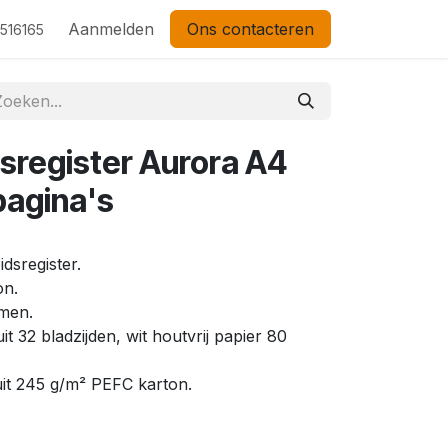
Aanmelden
Ons contacteren
 516165
register Aurora A4
pagina's
dsregister.
on.
rmen.
it 32 bladzijden, wit houtvrij papier 80
it 245 g/m² PEFC karton.