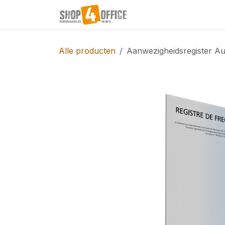
Overslaan naar inhoud
Startpagina
Shop
Alle producten
Aanwezigheidsregister Au