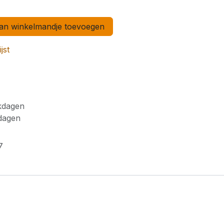
n winkelmandje toevoegen
jst
rkdagen
kdagen
7