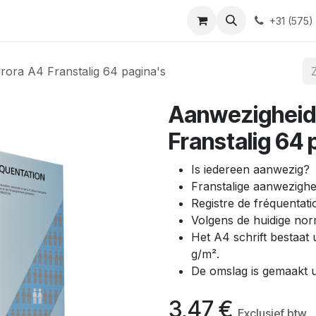
Blog
Contact
+31 (575)
rora A4 Franstalig 64 pagina's
Aanwezigheids
Franstalig 64 
Is iedereen aanwezig?
Franstalige aanwezighei
Registre de fréquentati
Volgens de huidige no
Het A4 schrift bestaat u
g/m².
De omslag is gemaakt u
3,47
€
Exclusief btw